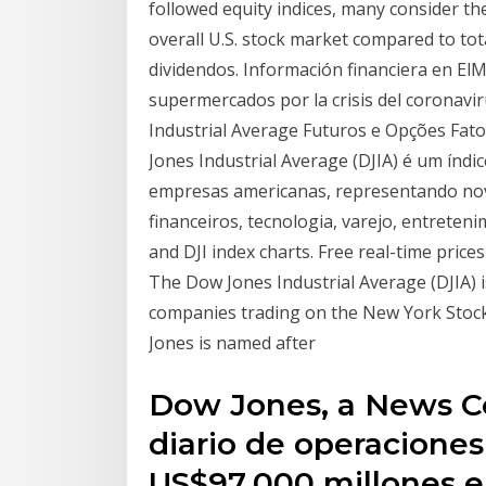
followed equity indices, many consider t
overall U.S. stock market compared to tot
dividendos. Información financiera en ElM
supermercados por la crisis del coronavi
Industrial Average Futuros e Opções Fat
Jones Industrial Average (DJIA) é um índi
empresas americanas, representando nove
financeiros, tecnologia, varejo, entrete
and DJI index charts. Free real-time pric
The Dow Jones Industrial Average (DJIA) i
companies trading on the New York Sto
Jones is named after
Dow Jones, a News C
diario de operaciones
US$97.000 millones en