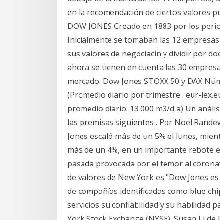
en la recomendación de ciertos valores p
DOW JONES Creado en 1883 por los perio
Inicialmente se tomaban las 12 empresa
sus valores de negociacin y dividir por d
ahora se tienen en cuenta las 30 empresas
mercado. Dow Jones STOXX 50 y DAX Núme
(Promedio diario por trimestre . eur-lex.
promedio diario: 13 000 m3/d a) Un análi
las premisas siguientes . Por Noel Randew
Jones escaló más de un 5% el lunes, mien
más de un 4%, en un importante rebote en
pasada provocada por el temor al coronavi
de valores de New York es "Dow Jones es
de compañías identificadas como blue chip
servicios su confiabilidad y su habilidad
York Stock Exchange (NYSE). Susan Li de 