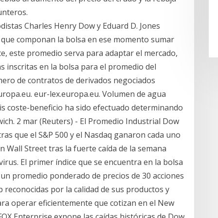
unteros.
distas Charles Henry Dow y Eduard D. Jones
s que componan la bolsa en ese momento sumar
oce, este promedio serva para adaptar el mercado,
 inscritas en la bolsa para el promedio del
ro de contratos de derivados negociados
europa.eu. eur-lex.europa.eu. Volumen de agua
sis coste-beneficio ha sido efectuado determinando
ich. 2 mar (Reuters) - El Promedio Industrial Dow
tras que el S&P 500 y el Nasdaq ganaron cada uno
 Wall Street tras la fuerte caída de la semana
rus. El primer índice que se encuentra en la bolsa
 un promedio ponderado de precios de 30 acciones
 reconocidas por la calidad de sus productos y
 para operar eficientemente que cotizan en el New
FOX Enterprise expone las caídas históricas de Dow