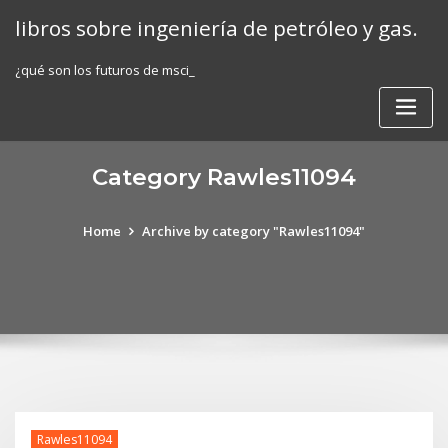
Skip
libros sobre ingeniería de petróleo y gas.
to
content
¿qué son los futuros de msci_
Category Rawles11094
Home
Archive by category "Rawles11094"
Rawles11094