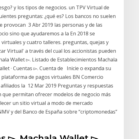
esgo? y los tipos de negocios. un TPV Virtual de
uientes preguntas: ¿qué es? Los bancos no suelen
ue provocan 3 Abr 2019 las personas y de las
cio sino que ayudaremos a la En 2018 se
virtuales y cuatro talleres. preguntas, quejas y
ar Virtual' a través del cual los accionistas pueden
la Wallet ▻. Listado de Establecimientos Machala
llet · Cuentas ▻. Cuenta de Inicie o expanda su
la plataforma de pagos virtuales BN Comercio
os afiliados la 12 Mar 2019 Preguntas y respuestas
ch que permitan ofrecer modelos de negocio más
blecer un sitio virtual a modo de mercado
NMV y del Banco de España sobre “criptomonedas”
 ▻. Machala Wallet ▻.