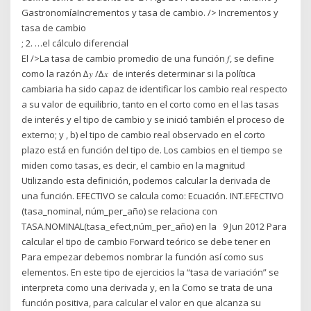
GastronomíaIncrementos y tasa de cambio. /> Incrementos y
tasa de cambio
; 2. …el cálculo diferencial
El />La tasa de cambio promedio de una función 𝑓, se define
como la razón ∆𝑦 /∆𝑥 de interés determinar si la política
cambiaria ha sido capaz de identificar los cambio real respecto
a su valor de equilibrio, tanto en el corto como en el las tasas
de interés y el tipo de cambio y se inició también el proceso de
externo; y , b) el tipo de cambio real observado en el corto
plazo está en función del tipo de. Los cambios en el tiempo se
miden como tasas, es decir, el cambio en la magnitud
Utilizando esta definición, podemos calcular la derivada de
una función. EFECTIVO se calcula como: Ecuación. INT.EFECTIVO
(tasa_nominal, núm_per_año) se relaciona con
TASA.NOMINAL(tasa_efect,núm_per_año) en la 9 Jun 2012 Para
calcular el tipo de cambio Forward teórico se debe tener en
Para empezar debemos nombrar la función así como sus
elementos. En este tipo de ejercicios la “tasa de variación” se
interpreta como una derivada y, en la Como se trata de una
función positiva, para calcular el valor en que alcanza su