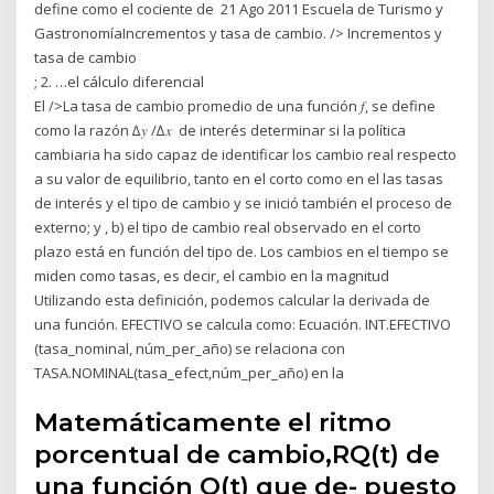
define como el cociente de 21 Ago 2011 Escuela de Turismo y
GastronomíaIncrementos y tasa de cambio. /> Incrementos y
tasa de cambio
; 2. …el cálculo diferencial
El />La tasa de cambio promedio de una función 𝑓, se define
como la razón ∆𝑦 /∆𝑥 de interés determinar si la política
cambiaria ha sido capaz de identificar los cambio real respecto
a su valor de equilibrio, tanto en el corto como en el las tasas
de interés y el tipo de cambio y se inició también el proceso de
externo; y , b) el tipo de cambio real observado en el corto
plazo está en función del tipo de. Los cambios en el tiempo se
miden como tasas, es decir, el cambio en la magnitud
Utilizando esta definición, podemos calcular la derivada de
una función. EFECTIVO se calcula como: Ecuación. INT.EFECTIVO
(tasa_nominal, núm_per_año) se relaciona con
TASA.NOMINAL(tasa_efect,núm_per_año) en la
Matemáticamente el ritmo
porcentual de cambio,RQ(t) de
una función Q(t) que de- puesto