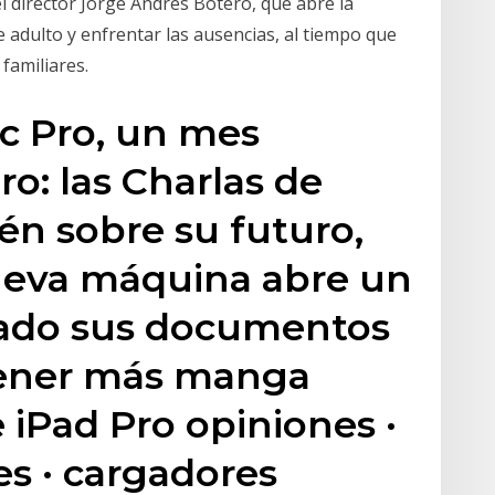
 director Jorge Andrés Botero, que abre la
 adulto y enfrentar las ausencias, al tiempo que
familiares.
c Pro, un mes
o: las Charlas de
n sobre su futuro,
ueva máquina abre un
zado sus documentos
tener más manga
 iPad Pro opiniones ·
es · cargadores