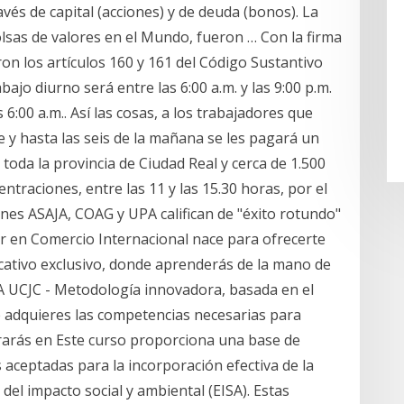
avés de capital (acciones) y de deuda (bonos). La
Bolsas de valores en el Mundo, fueron … Con la firma
aron los artículos 160 y 161 del Código Sustantivo
ajo diurno será entre las 6:00 a.m. y las 9:00 p.m.
s 6:00 a.m.. Así las cosas, a los trabajadores que
 y hasta las seis de la mañana se les pagará un
toda la provincia de Ciudad Real y cerca de 1.500
traciones, entre las 11 y las 15.30 horas, por el
ones ASAJA, COAG y UPA califican de "éxito rotundo"
or en Comercio Internacional nace para ofrecerte
cativo exclusivo, donde aprenderás de la mano de
A UCJC - Metodología innovadora, basada en el
ue adquieres las competencias necesarias para
arás en Este curso proporciona una base de
aceptadas para la incorporación efectiva de la
del impacto social y ambiental (EISA). Estas